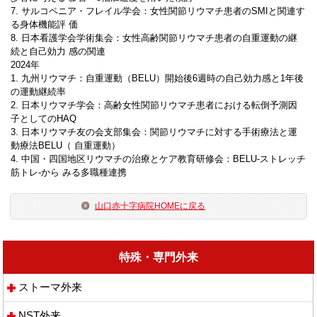
7. サルコペニア・フレイル学会：女性関節リウマチ患者のSMIと関連す
る身体機能評 価
8. 日本看護学会学術集会：女性高齢関節リウマチ患者の自重運動の継
続と自己効力 感の関連
2024年
1. 九州リウマチ：自重運動（BELU）開始後6週時の自己効力感と1年後
の運動継続率
2. 日本リウマチ学会：高齢女性関節リウマチ患者における転倒予測因
子としてのHAQ
3. 日本リウマチ友の会支部集会：関節リウマチに対する手術療法と運
動療法BELU（ 自重運動）
4. 中国・四国地区リウマチの治療とケア教育研修会：BELU-ストレッチ
筋トレ-から みる多職種連携
山口赤十字病院HOMEに戻る
特殊・専門外来
ストーマ外来
NST外来