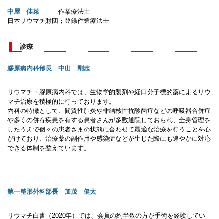
中屋 佳菜
作業療法士
日本リウマチ財団；登録作業療法士
診療
膠原病内科部長 中山 剛志
リウマチ・膠原病内科では、生物学的製剤や経口分子標的薬によるリウ
マチ治療を積極的に行っております。
内科の特徴として、間質性肺炎や非結核性抗酸菌症などの呼吸器合併症
や多くの併存疾患を有する患者さんが多数通院しておられ、全身管理を
したうえで個々の患者さまの状態に合わせて最適な治療を行うことを心
がけており、治療薬の副作用や感染症などが生じた際にも速やかに対応
できる体制を整えています。
第一整形外科部長 加茂 健太
リウマチ白書（2020年）では、会員の約半数の方が手術を経験してい