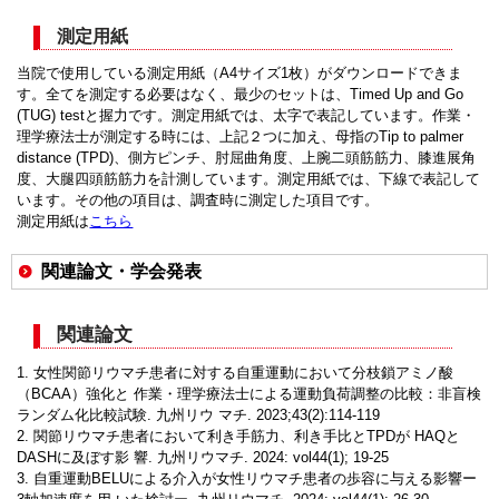
測定用紙
当院で使用している測定用紙（A4サイズ1枚）がダウンロードできま
す。全てを測定する必要はなく、最少のセットは、Timed Up and Go
(TUG) testと握力です。測定用紙では、太字で表記しています。作業・
理学療法士が測定する時には、上記２つに加え、母指のTip to palmer
distance (TPD)、側方ピンチ、肘屈曲角度、上腕二頭筋筋力、膝進展角
度、大腿四頭筋筋力を計測しています。測定用紙では、下線で表記して
います。その他の項目は、調査時に測定した項目です。
測定用紙は
こちら
関連論文・学会発表
関連論文
1. 女性関節リウマチ患者に対する自重運動において分枝鎖アミノ酸
（BCAA）強化と 作業・理学療法士による運動負荷調整の比較：非盲検
ランダム化比較試験. 九州リウ マチ. 2023;43(2):114-119
2. 関節リウマチ患者において利き手筋力、利き手比とTPDが HAQと
DASHに及ぼす影 響. 九州リウマチ. 2024: vol44(1); 19-25
3. 自重運動BELUによる介入が女性リウマチ患者の歩容に与える影響ー