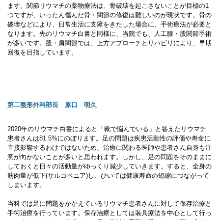
ます。関節リウマチの薬物療法は、骨破壊を起こさないことが目標の1
つですが、いったん傷んだ骨・関節の修復は難しいのが現状です。骨の
破壊などにより、日常生活に支障をきたした場合に、手術療法が必要と
なります。先のリウマチ白書と同様に、当院でも、人工膝・股関節手術
が多いです。股・肩関節では、上方アプローチとリハビリにより、早期
回復を目指しています。
第二整形外科部長 原口 明久
2020年のリウマチ白書によると「靴で悩んでいる」と答えたリウマチ
患者さんは81.5%にのぼります。足の問題は疾患活動性の評価や寿命に
直接影響するわけではないため、治療に関わる医師や患者さん自身も注
意が向かないことが多いと思われます。しかし、足の問題をそのままに
しておくと日々の活動量がゆっくり減少していきます。すると、全身の
筋肉量が低下(サルコペニア)し、ひいては健康寿命の短縮につながって
しまいます。
当科では足に問題をかかえているリウマチ患者さんに対して保存治療と
手術治療を行っています。保存治療としては装具療法を中心として行っ