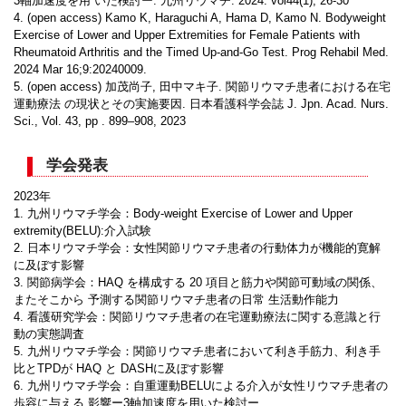
3軸加速度を用 いた検討ー. 九州リウマチ. 2024: vol44(1); 26-30
4. (open access) Kamo K, Haraguchi A, Hama D, Kamo N. Bodyweight
Exercise of Lower and Upper Extremities for Female Patients with
Rheumatoid Arthritis and the Timed Up-and-Go Test. Prog Rehabil Med.
2024 Mar 16;9:20240009.
5. (open access) 加茂尚子, 田中マキ子. 関節リウマチ患者における在宅
運動療法 の現状とその実施要因. 日本看護科学会誌 J. Jpn. Acad. Nurs.
Sci., Vol. 43, pp . 899–908, 2023
学会発表
2023年
1. 九州リウマチ学会：Body-weight Exercise of Lower and Upper
extremity(BELU):介入試験
2. 日本リウマチ学会：女性関節リウマチ患者の行動体力が機能的寛解
に及ぼす影響
3. 関節病学会：HAQ を構成する 20 項目と筋力や関節可動域の関係、
またそこから 予測する関節リウマチ患者の日常 生活動作能力
4. 看護研究学会：関節リウマチ患者の在宅運動療法に関する意識と行
動の実態調査
5. 九州リウマチ学会：関節リウマチ患者において利き手筋力、利き手
比とTPDが HAQ と DASHに及ぼす影響
6. 九州リウマチ学会：自重運動BELUによる介入が女性リウマチ患者の
歩容に与える 影響ー3軸加速度を用いた検討ー