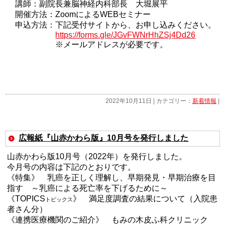
講師：副院長兼脳神経内科部長 大堀展平
開催方法：
Zoom
による
WEB
セミナー
申込方法：下記受付サイトから、お申し込みください。
https://forms.gle/JGvFWNrHhZSj4Dd26
※メールアドレスが必要です。
2022年10月11日 | カテゴリー：
新着情報
|
広報紙『山赤かわら版』10月号を発行しました
山赤かわら版10月号（2022年）を発行しました。
今月号の内容は下記のとおりです。
《特集》 乳癌を正しく理解し、早期発見・早期治療を目
指す ～乳癌による死亡率を下げるために～
《TOPICS
》 満足度調査の結果について（入院患
トピックス
者さん分）
《連携医療機関のご紹介》 もみの木皮ふ科クリニック