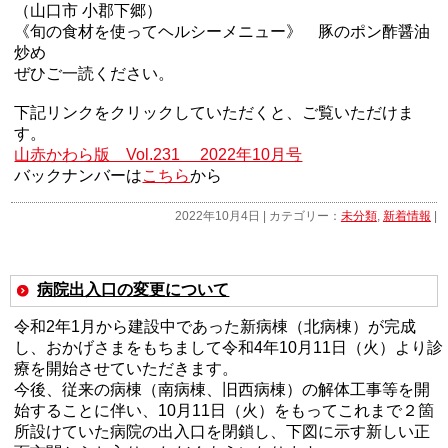
（山口市 小郡下郷）
《旬の食材を使ってヘルシーメニュー》 豚のポン酢醤油
炒め
ぜひご一読ください。
下記リンクをクリックしていただくと、ご覧いただけま
す。
山赤かわら版 Vol.231 2022年10月号
バックナンバーは
こちら
から
2022年10月4日 | カテゴリー：
未分類
,
新着情報
|
病院出入口の変更について
令和
2
年
1
月から建設中であった新病棟（北病棟）が完成
し、おかげさまをもちまして令和4年
10
月
11
日（火）より診
療を開始させていただきます。
今後、従来の病棟（南病棟、旧西病棟）の解体工事等を開
始することに伴い、10月11日（火）をもってこれまで２箇
所設けていた病院の出入口を閉鎖し、下図に示す新しい正