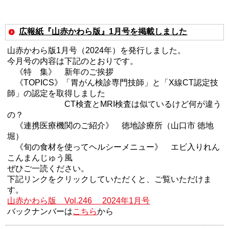
広報紙『山赤かわら版』1月号を掲載しました
山赤かわら版1月号（2024年）を発行しました。
今月号の内容は下記のとおりです。
《特 集》 新年のご挨拶
《TOPICS》「胃がん検診専門技師」と「X線CT認定技
師」の認定を取得しました
CT検査とMRI検査は似ているけど何が違う
の？
《連携医療機関のご紹介》 徳地診療所（山口市 徳地
堀）
《旬の食材を使ってヘルシーメニュー》 エビ入りれん
こんまんじゅう風
ぜひご一読ください。
下記リンクをクリックしていただくと、ご覧いただけま
す。
山赤かわら版 Vol.246 2024年1月号
バックナンバーは
こちら
から