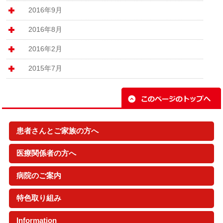
2016年9月
2016年8月
2016年2月
2015年7月
患者さんとご家族の方へ
外来受診のご案内
入院のご案内
救急外来・夜間休日受診
夜間・休日の診療体制
医療関係者の方へ
採用情報
地域医療連携
保険薬局連携
病院のご案内
病院概要
医療情報の公開
各診療科のご案内
各部門のご案内
病棟案内（フロアマップ）
患者さんにお伝えすること
ご意見・お問い合わせ先
特色取り組み
がん治療について
小児・周産期
Information